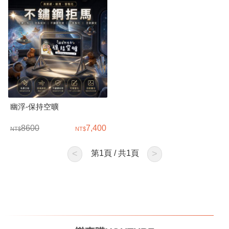
幽浮-保持空曠
8600
7,400
<
第
1
頁 / 共
1
頁
>