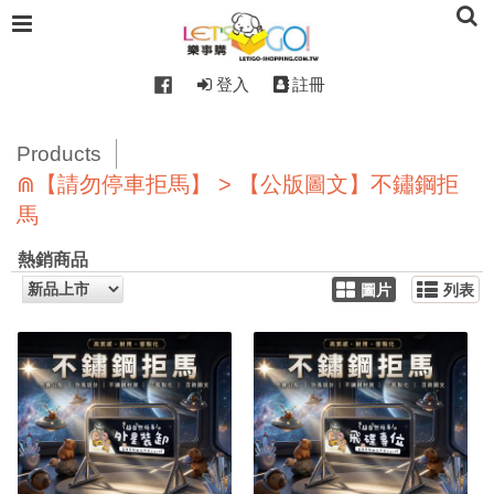
登入
註冊
Products
⋒【請勿停車拒馬】 > 【公版圖文】不鏽鋼拒
馬
熱銷商品
圖片
列表