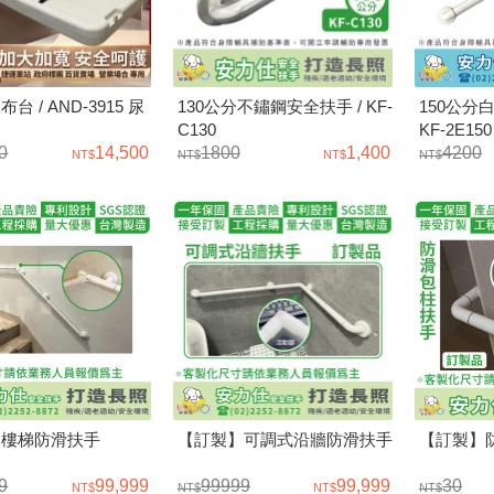
台 / AND-3915 尿
130公分不鏽鋼安全扶手 / KF-
150公分
C130
KF-2E150
0
14,500
1800
1,400
4200
】樓梯防滑扶手
【訂製】可調式沿牆防滑扶手
【訂製】
9
99,999
99999
99,999
30