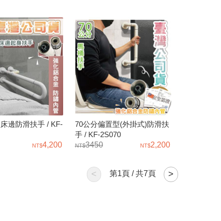
床邊防滑扶手 / KF-
70公分偏置型(外掛式)防滑扶
手 / KF-2S070
4,200
3450
2,200
<
第
1
頁 / 共
7
頁
>