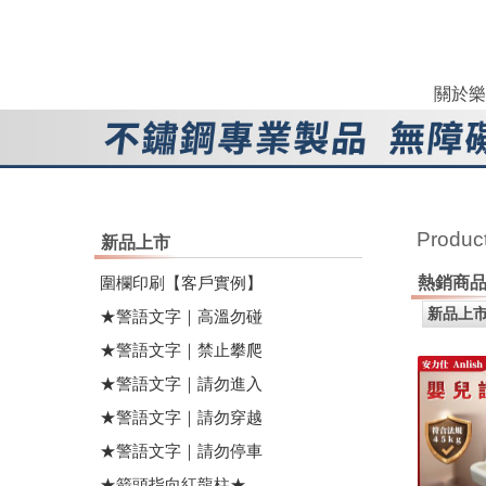
關於樂
Produc
新品上市
圍欄印刷【客戶實例】
熱銷商
★警語文字｜高溫勿碰
★警語文字｜禁止攀爬
★警語文字｜請勿進入
★警語文字｜請勿穿越
★警語文字｜請勿停車
★箭頭指向紅龍柱★