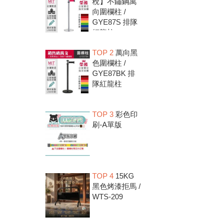
稅】不鏽鋼萬
向圍欄柱 /
GYE87S 排隊
紅龍柱
TOP 2
萬向黑
色圍欄柱 /
GYE87BK 排
隊紅龍柱
TOP 3
彩色印
刷-A單版
TOP 4
15KG
黑色烤漆拒馬 /
WTS-209