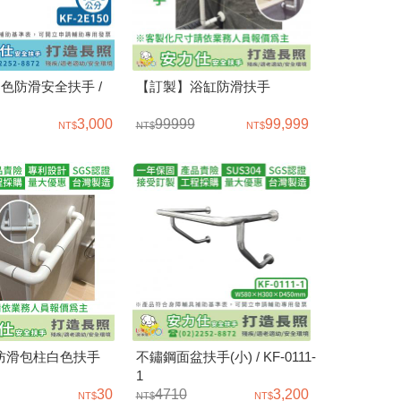
白色防滑安全扶手 /
【訂製】浴缸防滑扶手
3,000
99999
99,999
防滑包柱白色扶手
不鏽鋼面盆扶手(小) / KF-0111-
1
30
4710
3,200