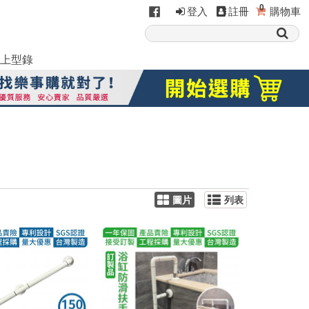
0
登入
註冊
購物車
上型錄
圖片
列表