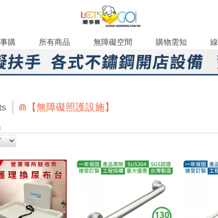
事購
所有商品
無障礙空間
購物需知
線
⋒【無障礙照護設施】
ts
品