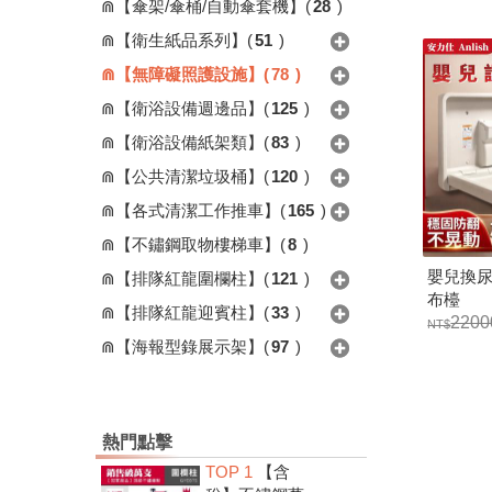
⋒【傘架/傘桶/自動傘套機】
(
28
)
⋒【衛生紙品系列】
(
51
)
⋒【無障礙照護設施】
(
78
)
⋒【衛浴設備週邊品】
(
125
)
⋒【衛浴設備紙架類】
(
83
)
⋒【公共清潔垃圾桶】
(
120
)
⋒【各式清潔工作推車】
(
165
)
⋒【不鏽鋼取物樓梯車】
(
8
)
嬰兒換尿布
⋒【排隊紅龍圍欄柱】
(
121
)
布檯
⋒【排隊紅龍迎賓柱】
(
33
)
2200
⋒【海報型錄展示架】
(
97
)
熱門點擊
TOP 1
【含