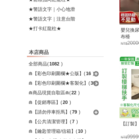
★警語文字｜小心地滑
★警語文字｜注意台階
★打卡紅龍柱★
嬰兒換尿布
布檯
2000
本店商品
全部商品
(
1082
)
⋒【彩色印刷圍欄★公版】
(
16
)
⋒【彩色印刷圍欄★客製化】
(
36
)
⋒商品現貨自取區⋒
(
22
)
⋒【促銷專區】
(
20
)
⋒【請勿停車拒馬】
(
79
)
⋒【公共清潔管理】
(
7
)
【訂製
⋒【鑰匙管理箱/信箱】
(
10
)
9999