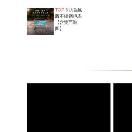
TOP 5
抗強風
版不鏽鋼拒馬
【含雙面貼
圖】