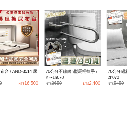
70公分不鏽鋼h型馬桶扶手 /
70公分h型
台 / AND-3914 尿
KF-1h070
2h070
3650
2,400
5450
0
16,500