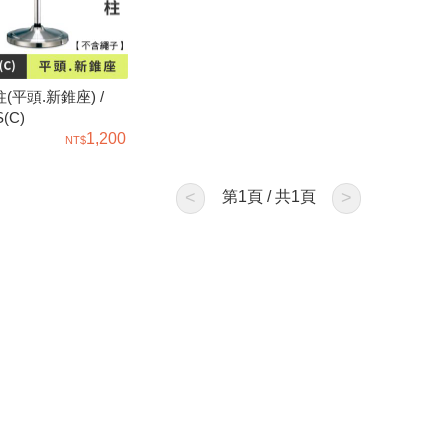
(平頭.新錐座) /
(C)
1,200
<
第
1
頁 / 共
1
頁
>