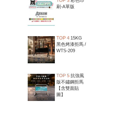
TOP 3
彩色印
刷-A單版
TOP 4
15KG
黑色烤漆拒馬 /
WTS-209
TOP 5
抗強風
版不鏽鋼拒馬
【含雙面貼
圖】