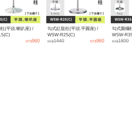
(平頭.喇叭座) /
勾式紅龍柱(平頭.平圓座) /
勾式圍欄柱
S(C)
WSW-R2S(C)
WSW-R3S
960
1440
960
1800