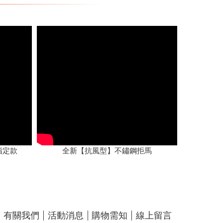
指定款
全新【抗風型】不鏽鋼拒馬
有關我們
活動消息
購物需知
線上留言