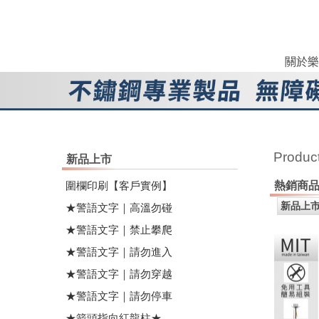
關於樂
Produc
新品上市
圍欄印刷【客戶實例】
熱銷商
★警語文字｜高溫勿碰
★警語文字｜禁止攀爬
★警語文字｜請勿進入
★警語文字｜請勿穿越
★警語文字｜請勿停車
★箭頭指向紅龍柱★