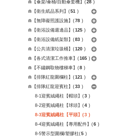
⋒【傘架/傘桶/自動傘套機】
(
28
)
⋒【衛生紙品系列】
(
51
)
⋒【無障礙照護設施】
(
78
)
⋒【衛浴設備週邊品】
(
125
)
⋒【衛浴設備紙架類】
(
83
)
⋒【公共清潔垃圾桶】
(
120
)
⋒【各式清潔工作推車】
(
165
)
⋒【不鏽鋼取物樓梯車】
(
8
)
⋒【排隊紅龍圍欄柱】
(
121
)
⋒【排隊紅龍迎賓柱】
(
33
)
8-1迎賓絨繩柱【帽頭】
(
3
)
8-2迎賓絨繩柱【球頭】
(
4
)
8-3迎賓絨繩柱【平頭】
(
3
)
8-4迎賓絨繩柱【專用配件】
(
6
)
8-5警示型圍欄/塑膠柱
(
5
)