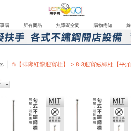
事購
所有商品
無障礙空間
購物需知
線
⋒【排隊紅龍迎賓柱】 > 8-3迎賓絨繩柱【平
ts
品