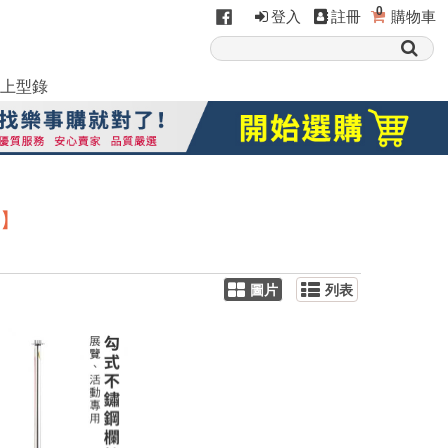
0
登入
註冊
購物車
上型錄
頭】
圖片
列表