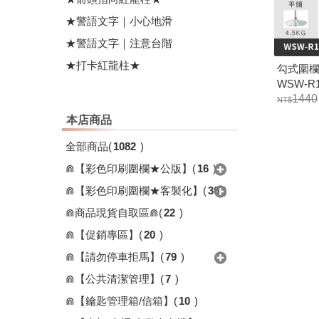
★警語文字｜小心地滑
★警語文字｜注意台階
★打卡紅龍柱★
勾式圍欄柱
WSW-R1
1440
本店商品
全部商品
(
1082
)
⋒【彩色印刷圍欄★公版】
(
16
)
⋒【彩色印刷圍欄★客製化】
(
36
)
⋒商品現貨自取區⋒
(
22
)
⋒【促銷專區】
(
20
)
⋒【請勿停車拒馬】
(
79
)
⋒【公共清潔管理】
(
7
)
⋒【鑰匙管理箱/信箱】
(
10
)