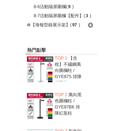
8-6活動隔屏圍欄
(
9
)
8-7活動隔屏圍欄【配件】
(
3
)
⋒【海報型錄展示架】
(
97
)
熱門點擊
TOP 1
【含
稅】不鏽鋼萬
向圍欄柱 /
GYE87S 排隊
紅龍柱
TOP 2
萬向黑
色圍欄柱 /
GYE87BK 排
隊紅龍柱