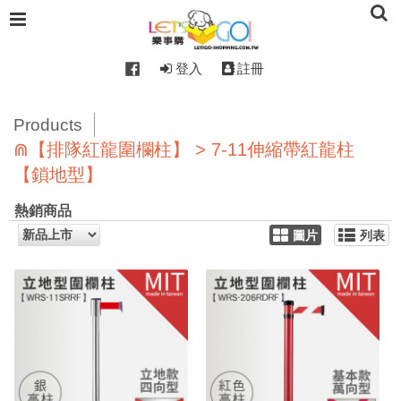
登入
註冊
Products
⋒【排隊紅龍圍欄柱】 > 7-11伸縮帶紅龍柱
【鎖地型】
熱銷商品
圖片
列表