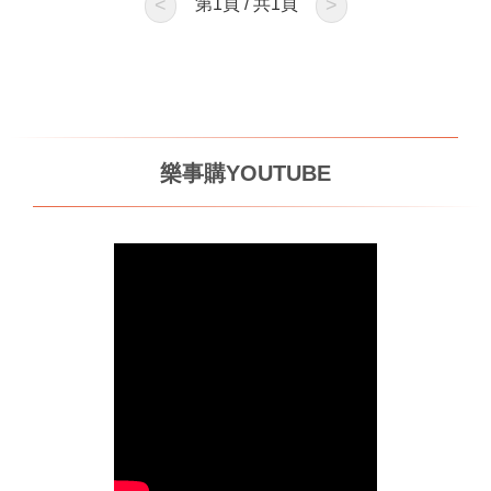
<
第
1
頁 / 共
1
頁
>
樂事購YOUTUBE