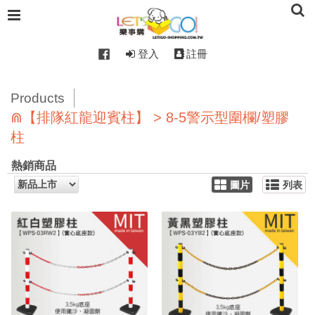
登入
註冊
Products
⋒【排隊紅龍迎賓柱】 > 8-5警示型圍欄/塑膠
柱
熱銷商品
圖片
列表