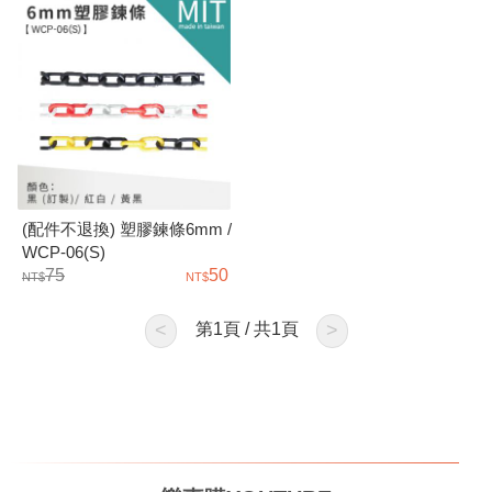
(配件不退換) 塑膠鍊條6mm /
WCP-06(S)
75
50
<
第
1
頁 / 共
1
頁
>