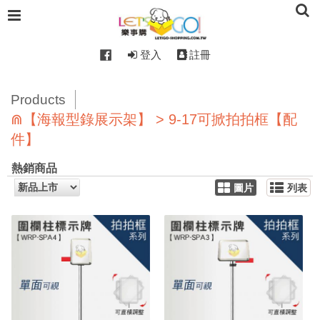
登入
註冊
Products
⋒【海報型錄展示架】 > 9-17可掀拍拍框【配
件】
熱銷商品
圖片
列表