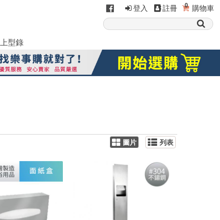
0
登入
註冊
購物車
上型錄
圖片
列表