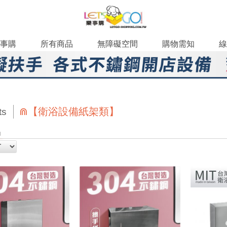
事購
所有商品
無障礙空間
購物需知
線
⋒【衛浴設備紙架類】
ts
品