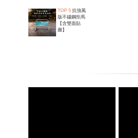
TOP 5
抗強風
版不鏽鋼拒馬
【含雙面貼
圖】