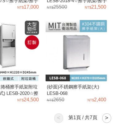
017S☆擦手紙架/擦手
LESB-2018-4☆擦手紙架/擦手
架/面紙架
17,000
紙箱/紙巾架/面紙
25500
21,500
)大捲桶擦手紙架附垃
(砂面)不銹鋼擦手紙架(大)
) LESB-2020☆擦
LESB-068
擦手紙箱
24,500
2650
2,400
<
第
1
頁 / 共
7
頁
>