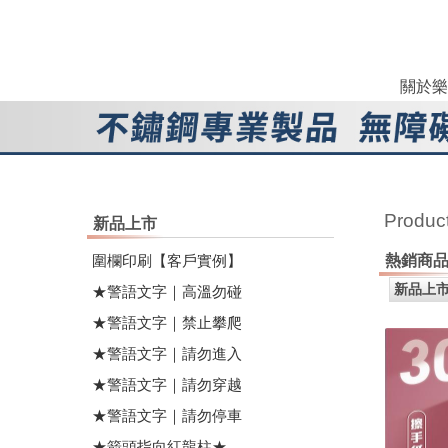
關於樂
Produc
新品上市
圍欄印刷【客戶實例】
熱銷商
★警語文字｜高溫勿碰
★警語文字｜禁止攀爬
★警語文字｜請勿進入
★警語文字｜請勿穿越
★警語文字｜請勿停車
★箭頭指向紅龍柱★