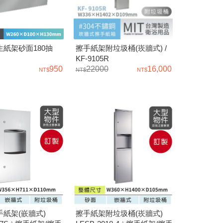
紙架砂面180抽
擦手紙架附垃圾桶(崁牆式) /
KF-9105R
950
22000
16,000
紙架(嵌牆式)
擦手紙架附垃圾桶(崁牆式)