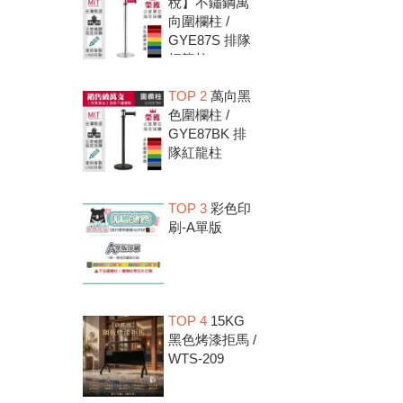
稅】不鏽鋼萬
向圍欄柱 /
GYE87S 排隊
紅龍柱
TOP 2
萬向黑
色圍欄柱 /
GYE87BK 排
隊紅龍柱
TOP 3
彩色印
刷-A單版
TOP 4
15KG
黑色烤漆拒馬 /
WTS-209