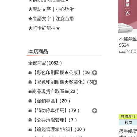
★警語文字｜小心地滑
★警語文字｜注意台階
★打卡紅龍柱★
不鏽鋼擦手
9534
本店商品
2480
全部商品
(
1082
)
⋒【彩色印刷圍欄★公版】
(
16
)
⋒【彩色印刷圍欄★客製化】
(
36
)
⋒商品現貨自取區⋒
(
22
)
⋒【促銷專區】
(
20
)
⋒【請勿停車拒馬】
(
79
)
⋒【公共清潔管理】
(
7
)
⋒【鑰匙管理箱/信箱】
(
10
)
擦手紙架