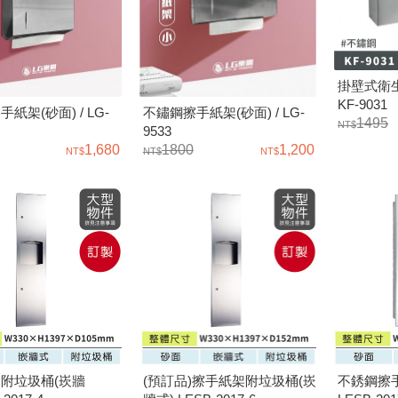
掛壁式衛生
KF-9031
紙架(砂面) / LG-
不鏽鋼擦手紙架(砂面) / LG-
1495
9533
1,680
1800
1,200
附垃圾桶(崁牆
(預訂品)擦手紙架附垃圾桶(崁
不銹鋼擦手