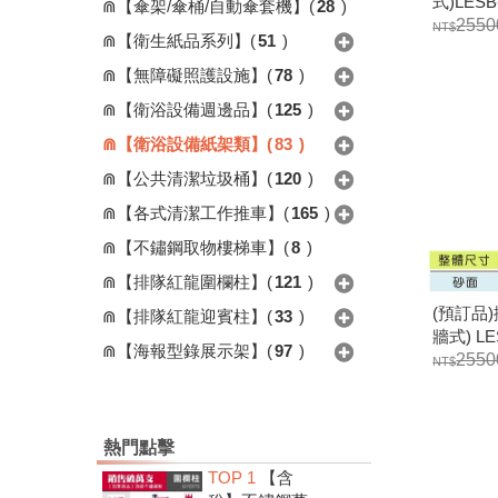
式)LESB-
⋒【傘架/傘桶/自動傘套機】
(
28
)
2550
⋒【衛生紙品系列】
(
51
)
⋒【無障礙照護設施】
(
78
)
⋒【衛浴設備週邊品】
(
125
)
⋒【衛浴設備紙架類】
(
83
)
⋒【公共清潔垃圾桶】
(
120
)
⋒【各式清潔工作推車】
(
165
)
⋒【不鏽鋼取物樓梯車】
(
8
)
⋒【排隊紅龍圍欄柱】
(
121
)
(預訂品
⋒【排隊紅龍迎賓柱】
(
33
)
牆式) LE
⋒【海報型錄展示架】
(
97
)
架/擦手
2550
熱門點擊
TOP 1
【含