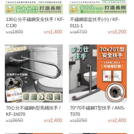
130公分不鏽鋼安全扶手 / KF-
不鏽鋼面盆扶手(小) / KF-
C130
0111-1
1800
1,400
4710
3,200
70公分不鏽鋼h型馬桶扶手 /
70*70不鏽鋼T型扶手 / ANS-
KF-1h070
T070
3650
2,400
3250
2,400