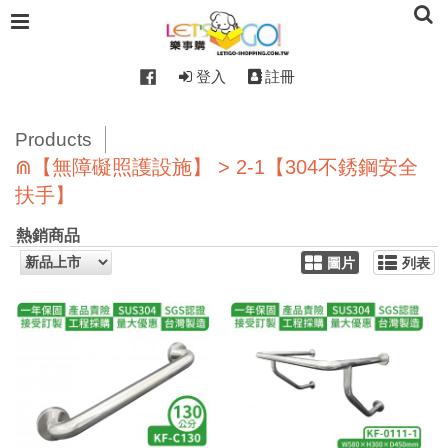
登入
註冊
Products
⋒【無障礙照護設施】 > 2-1【304不銹鋼安全
扶手】
熱銷商品
圖片
列表