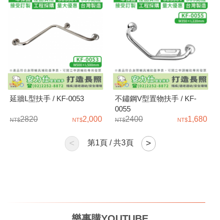
延牆L型扶手 / KF-0053
不鏽鋼V型置物扶手 / KF-
0055
2820
2,000
2400
1,680
<
第
1
頁 / 共
3
頁
>
樂事購YOUTUBE