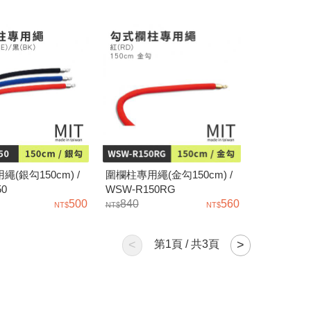
(銀勾150cm) /
圍欄柱專用繩(金勾150cm) /
50
WSW-R150RG
500
840
560
<
第
1
頁 / 共
3
頁
>