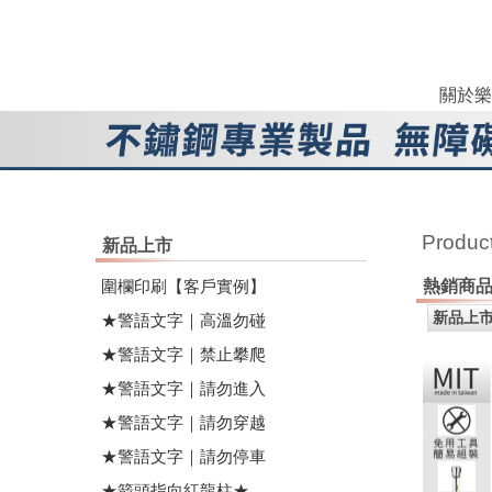
關於樂
Produc
新品上市
圍欄印刷【客戶實例】
熱銷商
★警語文字｜高溫勿碰
★警語文字｜禁止攀爬
★警語文字｜請勿進入
★警語文字｜請勿穿越
★警語文字｜請勿停車
★箭頭指向紅龍柱★