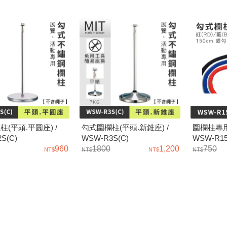
(平頭.平圓座) /
勾式圍欄柱(平頭.新錐座) /
圍欄柱專用繩
S(C)
WSW-R3S(C)
WSW-R1
960
1800
1,200
750