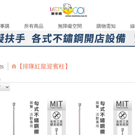
事購
所有商品
無障礙空間
購物需知
線
⋒【排隊紅龍迎賓柱】
ts
品