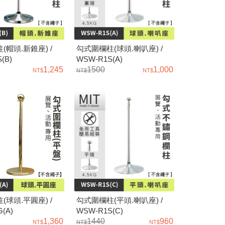
(帽頭.新錐座) /
勾式圍欄柱(球頭.喇叭座) /
(B)
WSW-R1S(A)
1,245
1500
1,000
(球頭.平圓座) /
勾式圍欄柱(平頭.喇叭座) /
(A)
WSW-R1S(C)
1,360
1440
960