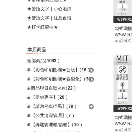
★警語文字｜小心地滑
★警語文字｜注意台階
★打卡紅龍柱★
勾式圍欄柱
WSW-R1
1500
本店商品
全部商品
(
1083
)
⋒【彩色印刷圍欄★公版】
(
16
)
⋒【彩色印刷圍欄★客製化】
(
36
)
⋒商品現貨自取區⋒
(
22
)
⋒【促銷專區】
(
20
)
⋒【請勿停車拒馬】
(
79
)
⋒【公共清潔管理】
(
7
)
勾式圍欄柱
WSW-R2
⋒【鑰匙管理箱/信箱】
(
10
)
1500