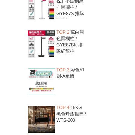
稅】不鏽鋼萬
向圍欄柱 /
GYE87S 排隊
紅龍柱
TOP 2
萬向黑
色圍欄柱 /
GYE87BK 排
隊紅龍柱
TOP 3
彩色印
刷-A單版
TOP 4
15KG
黑色烤漆拒馬 /
WTS-209