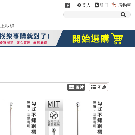
0
登入
註冊
購物車
上型錄
圖片
列表