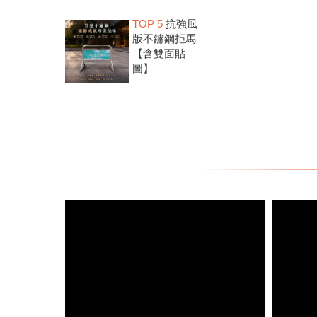
TOP 5
抗強風
版不鏽鋼拒馬
【含雙面貼
圖】