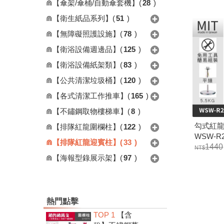
⋒【傘架/傘桶/自動傘套機】
(
28
)
⋒【衛生紙品系列】
(
51
)
⋒【無障礙照護設施】
(
78
)
⋒【衛浴設備週邊品】
(
125
)
⋒【衛浴設備紙架類】
(
83
)
⋒【公共清潔垃圾桶】
(
120
)
⋒【各式清潔工作推車】
(
165
)
⋒【不鏽鋼取物樓梯車】
(
8
)
勾式紅龍柱
⋒【排隊紅龍圍欄柱】
(
122
)
WSW-R2
⋒【排隊紅龍迎賓柱】
(
33
)
1440
⋒【海報型錄展示架】
(
97
)
熱門點擊
TOP 1
【含