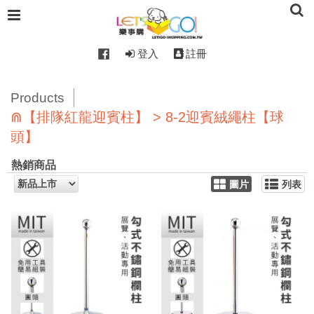
登入
註冊
Products
⋒【排隊紅龍迎賓柱】 > 8-2迎賓絨繩柱【球
頭】
熱銷商品
圖片
列表