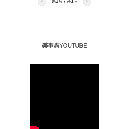
<
第
1
頁 / 共
1
頁
>
樂事購YOUTUBE