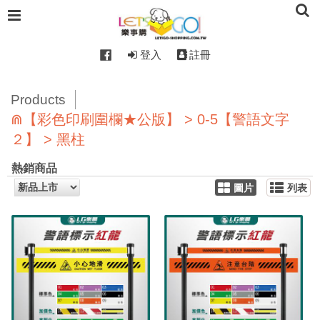
登入
註冊
Products
⋒【彩色印刷圍欄★公版】 > 0-5【警語文字
２】 > 黑柱
熱銷商品
圖片
列表