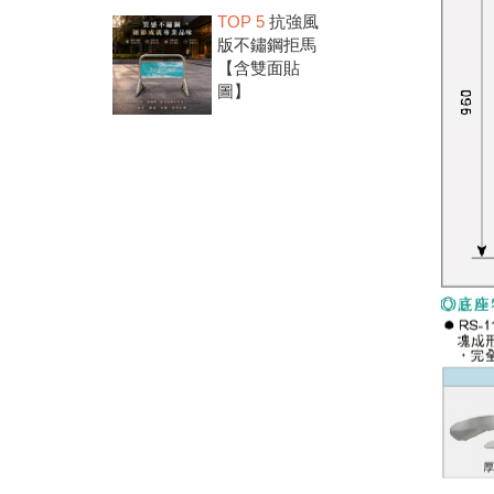
TOP 5
抗強風
版不鏽鋼拒馬
【含雙面貼
圖】