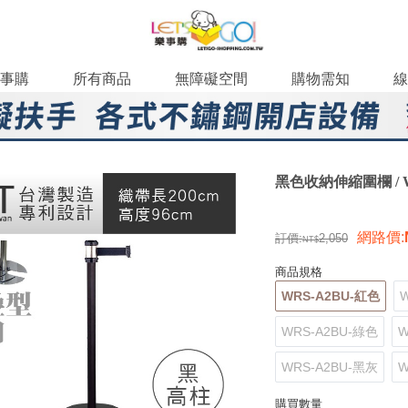
事購
所有商品
無障礙空間
購物需知
線
黑色收納伸縮圍欄 / W
網路價
:
訂價:
2,050
商品規格
WRS-A2BU-紅色
WRS-A2BU-綠色
W
WRS-A2BU-黑灰
W
購買數量