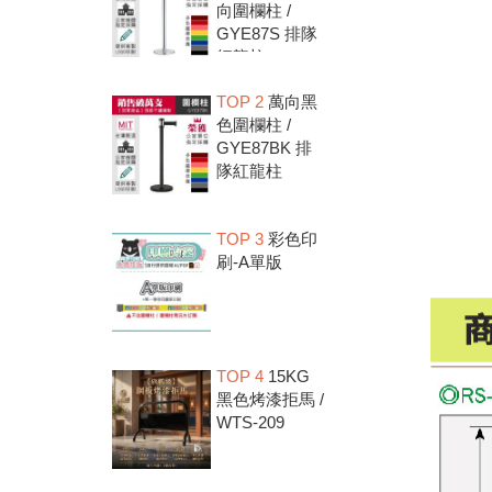
向圍欄柱 /
GYE87S 排隊
紅龍柱
TOP 2
萬向黑
色圍欄柱 /
GYE87BK 排
隊紅龍柱
TOP 3
彩色印
刷-A單版
TOP 4
15KG
黑色烤漆拒馬 /
WTS-209