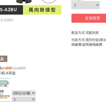
直接購買
S-A2BU
配送方式:宅配到府
付款方式:貨到付款(限台
碼繳費/超商條碼繳費
商品
購
600
(
600
)
印刷-A單版