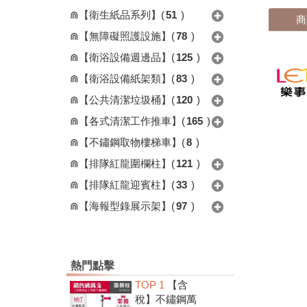
⋒【衛生紙品系列】
(
51
)
商
⋒【無障礙照護設施】
(
78
)
⋒【衛浴設備週邊品】
(
125
)
⋒【衛浴設備紙架類】
(
83
)
⋒【公共清潔垃圾桶】
(
120
)
⋒【各式清潔工作推車】
(
165
)
⋒【不鏽鋼取物樓梯車】
(
8
)
⋒【排隊紅龍圍欄柱】
(
121
)
⋒【排隊紅龍迎賓柱】
(
33
)
⋒【海報型錄展示架】
(
97
)
熱門點擊
TOP 1
【含
稅】不鏽鋼萬