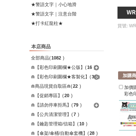
★警語文字｜小心地滑
★警語文字｜注意台階
★打卡紅龍柱★
貨號: WR
本店商品
全部商品
(
1082
)
⋒【彩色印刷圍欄★公版】
(
16
)
加購
⋒【彩色印刷圍欄★客製化】
(
36
)
⋒商品現貨自取區⋒
(
22
)
加價
彩色
⋒【促銷專區】
(
20
)
⋒【請勿停車拒馬】
(
79
)
⋒【公共清潔管理】
(
7
)
⋒【鑰匙管理箱/信箱】
(
10
)
⋒【傘架/傘桶/自動傘套機】
(
28
)