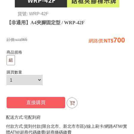
貨號: WRP-42F
【非通用】A4夾腳固定型 / WRP-42F
700
訂價:
965
網路價
:
商品規格
組
購買數量
直接購買
配送方式:宅配到府
付款方式:貨到付款(限台北市、新北市市區)/線上刷卡/網路ATM/實
體ATM/超商代碼繳費/超商條碼繳費